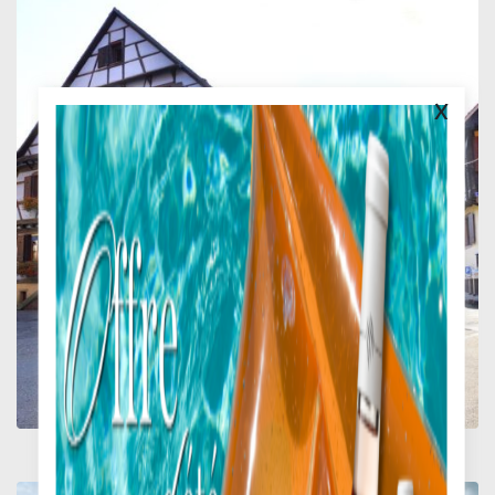
x
BOUTIQUE VINS &
CADEAUX