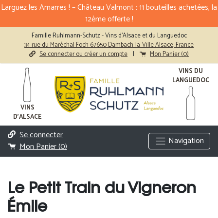
Larguez les Amarres ! – Château Valmont : 11 bouteilles achetées, la
12ème offerte !
Famille Ruhlmann-Schutz - Vins d'Alsace et du Languedoc
34 rue du Maréchal Foch 67650 Dambach-la-Ville Alsace, France
Se connecter ou créer un compte
|
Mon Panier (
0
)
VINS DU
LANGUEDOC
VINS
D'ALSACE
Se connecter
Navigation
Mon Panier (
0
)
Le Petit Train du Vigneron
Émile