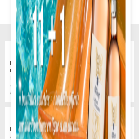
AOP Corbières
Nos vins de Corbières proviennent des Corbières
Maritimes, la proximité de la mer Méditerranée tempère
les fortes chaleurs de l'été grâce à la fraîcheur des vents
marins. Nos vignes sont situées au pied du massif des
Corbières.
IGP Pays d'Oc
Notre nouvelle gamme de vins IGP Pays d'Oc pour laisser
place à l'expression du cépage dans la plus belle des