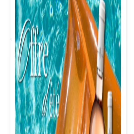
postal au moment de finaliser la commande.
La boutique en ligne est disponible pour les livraisons en
France métropolitaine uniquement
. mais également
pour les pays suivants : Belgique, Luxembourg, Pays-Bas,
Allemagne, Danemark, Italie, Autriche, Espagne, Portugal,
Norvège, Suède.
Pour plus d'informations sur nos conditions de livraison,
merci de consulter nos Conditions Générales de Vente.
Remise quantitative
5% à partir de 36 bouteilles,
7% à partir de 60 bouteilles,
10% à partir de 120 bouteilles,
15% à partir de 300 bouteilles.