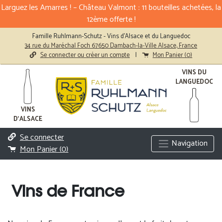
Larguez les Amarres ! – Château Valmont : 11 bouteilles achetées, la
12ème offerte !
Famille Ruhlmann-Schutz - Vins d'Alsace et du Languedoc
34 rue du Maréchal Foch 67650 Dambach-la-Ville Alsace, France
Se connecter ou créer un compte
|
Mon Panier (
0
)
VINS DU
LANGUEDOC
VINS
D'ALSACE
Se connecter
Navigation
Mon Panier (
0
)
Vins de France