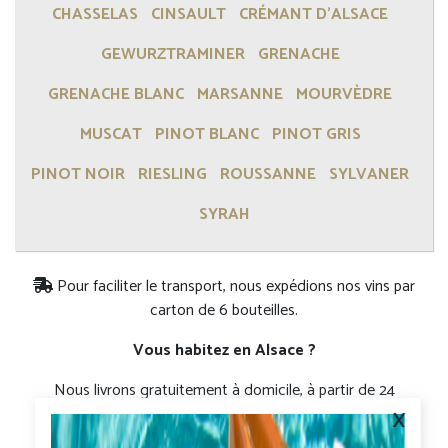
CHASSELAS
CINSAULT
CRÉMANT D'ALSACE
GEWURZTRAMINER
GRENACHE
GRENACHE BLANC
MARSANNE
MOURVÈDRE
MUSCAT
PINOT BLANC
PINOT GRIS
PINOT NOIR
RIESLING
ROUSSANNE
SYLVANER
SYRAH
Pour faciliter le transport, nous expédions nos vins par
carton de 6 bouteilles.
Vous habitez en Alsace ?
Nous livrons gratuitement à domicile, à partir de 24
x
bouteilles, au prix du caveau. La réduction de 1,50€ /
bouteille se calculera lorsque vous indiquerez votre code