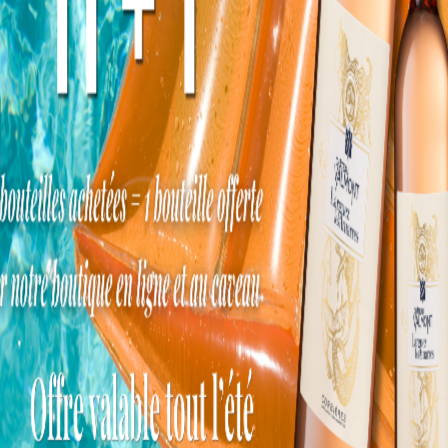
e
e
,