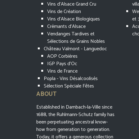
Vins d'Alsace Grand Cru
vil
Vins de Création
Wee
Vins d'Alsace Biologiques
et 
Crémants d'Alsace
Acc
Vendanges Tardives et
cho
Sélections de Grains Nobles
Château Valmont - Languedoc
AOP Corbières
IGP Pays d'Oc
Vins de France
Popla - Vins Désalcoolisés
Sélection Spéciale Fêtes
ABOUT
Established in Dambach-la-Ville since
1688, the Ruhlmann-Schutz family has
been perpetuating ancestral know-
how from generation to generation.
Today, it offers a generous collection