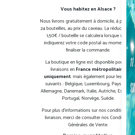
Vous habitez en Alsace ?
Nous livrons gratuitement à domicile, à partir d
24 bouteilles, au prix du caveau. La réduction d
1,50€ / bouteille se calculera lorsque vous
indiquerez votre code postal au moment de
finaliser la commande.
La boutique en ligne est disponible pour les
livraisons en
France métropolitaine
uniquement
. mais également pour les pays
suivants : Belgique, Luxembourg, Pays-Bas,
Allemagne, Danemark, Italie, Autriche, Espagne
Portugal, Norvège, Suède.
Pour plus d'informations sur nos conditions de
livraison, merci de consulter nos Conditions
Générales de Vente.