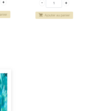
anier
Ajouter au panier
x