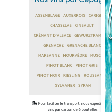
Nos Vins par Cépages
ASSEMBLAGE
AUXERROIS
CARIGNAN
CHASSELAS
CINSAULT
CRÉMANT D'ALSACE
GEWURZTRAMINER
GRENACHE
GRENACHE BLANC
MARSANNE
MOURVÈDRE
MUSCAT
PINOT BLANC
PINOT GRIS
PINOT NOIR
RIESLING
ROUSSANNE
SYLVANER
SYRAH
Pour faciliter le transport, nous expédions n
vins par carton de 6 bouteilles.