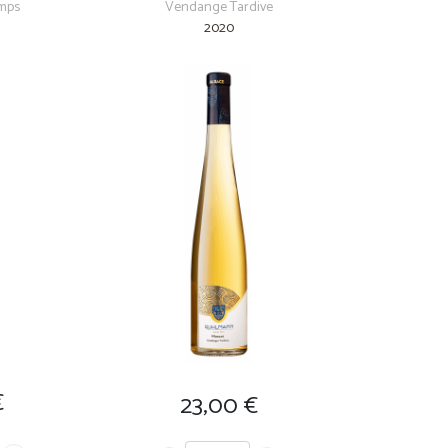
emps
Vendange Tardive
2020
€
23,00
€