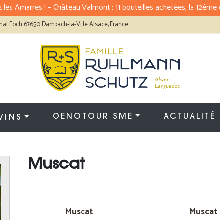
 les Amarres ! – Château Valmont : 11 bouteilles achetées, la 12ème o
hal Foch 67650 Dambach-la-Ville Alsace, France
OENOTOURISME
ACTUALITÉ
VINS
Muscat
Muscat
Muscat