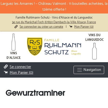
Larguez les Amarres ! – Château Valmont : 11 bouteilles achetées, la
12ème offerte !
Famille Ruhlmann-Schutz - Vins d'Alsace et du Languedoc
34 rue du Maréchal Foch 67650 Dambach-la-Ville Alsace, France
Se connecter ou créer un compte
|
Mon Panier (
0
)
VINS DU
LANGUEDOC
VINS
D'ALSACE
Se connecter
Navigation
Mon Panier (
0
)
Gewurztraminer