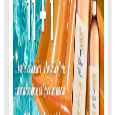
Vins de Création
Vins d'Alsace Biologiques
Crémants d'Alsace
Vendanges Tardives et Sélections de Grains Nobles
CHÂTEAU VALMONT - LANGUEDOC
AOP Corbières
IGP Pays d'Oc
Vins de France
POPLA - VINS DÉSALCOOLISÉS
SÉLECTION SPÉCIALE FÊTES
Nos Vins par Cépages
ASSEMBLAGE
AUXERROIS
CARIGNAN