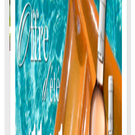
Nos Vignobles
NOS SÉLECTIONS ET COFFRETS
FAMILLE RUHLMANN-SCHUTZ - VINS ALSACE
Vins de Terroirs
Symphonie des Cépages
Vins d'Alsace Grand Cru