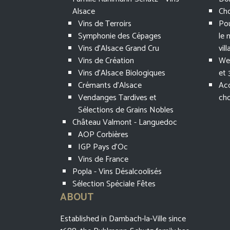
Alsace
Cho
Vins de Terroirs
Pou
Symphonie des Cépages
le 
Vins d'Alsace Grand Cru
vil
Vins de Création
Wee
Vins d'Alsace Biologiques
et 
Crémants d'Alsace
Acc
Vendanges Tardives et
cho
Sélections de Grains Nobles
Château Valmont - Languedoc
AOP Corbières
IGP Pays d'Oc
Vins de France
Popla - Vins Désalcoolisés
Sélection Spéciale Fêtes
ABOUT
Established in Dambach-la-Ville since