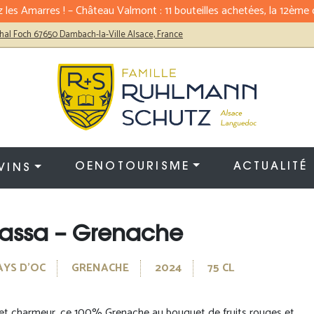
 les Amarres ! – Château Valmont : 11 bouteilles achetées, la 12ème o
hal Foch 67650 Dambach-la-Ville Alsace, France
OENOTOURISME
ACTUALITÉ
VINS
assa – Grenache
AYS D'OC
GRENACHE
2024
75 CL
 et charmeur, ce 100% Grenache au bouquet de fruits rouges et