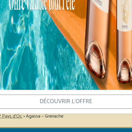
66,50
€
32,50
€
Ajouter au panier
Ajouter au panier
DÉCOUVRIR L'OFFRE
P Pays d'Oc
>
Agassa – Grenache