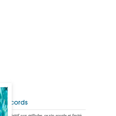
x
Accords
De l’apéritif aux grillades, ce vin souple et fruité