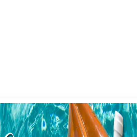
Terroir
u
La parcelle est située dans les Corbières dites