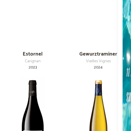
Estornel
Gewurztraminer
Carignan
Vieilles Vignes
2023
2024