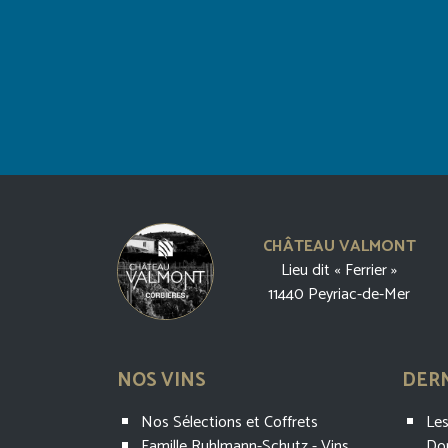
CHÂTEAU VALMONT
Lieu dit « Ferrier »
11440 Peyriac-de-Mer
NOS VINS
DERN
Nos Sélections et Coffrets
Les
Famille Ruhlmann-Schutz - Vins
Do