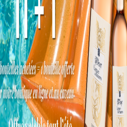
Vous aimerez aussi
« Découverte Alsace »
Gewurztraminer
Coffret 6 bouteilles - Vins
Sélection de Grains Nobles
d'Alsace
2022