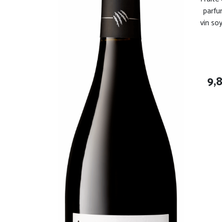
parfu
vin so
9,