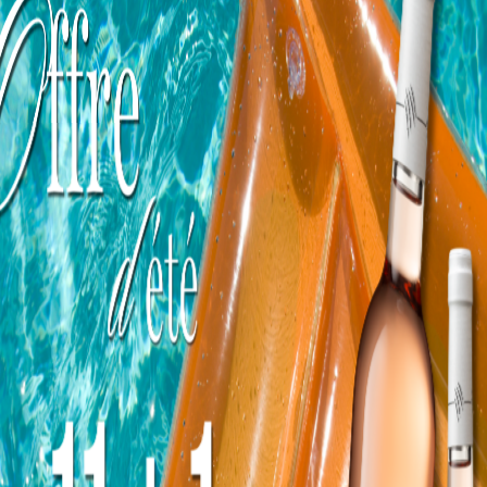
e
« maritime ». La brise marine apporte de la
.
fraîcheur et de l’humidité, permettant une
s
douce maturité du raisin. Le terroir est
composé principalement de calcaire et d’argile.
Conservation
Jusqu'à 5 ans