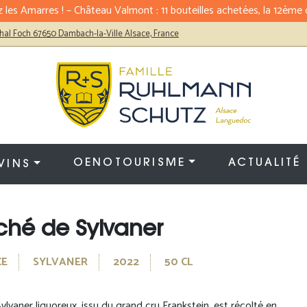
 les Amarres ! – Château Valmont : 11 bouteilles achetées, la 12ème o
hal Foch 67650 Dambach-la-Ville Alsace, France
OENOTOURISME
ACTUALITÉ
VINS
ché de Sylvaner
CE
SYLVANER
2022
50 CL
ylvaner liquoreux, issu du grand cru Frankstein, est récolté en