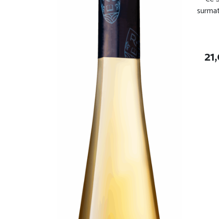
surmat
21