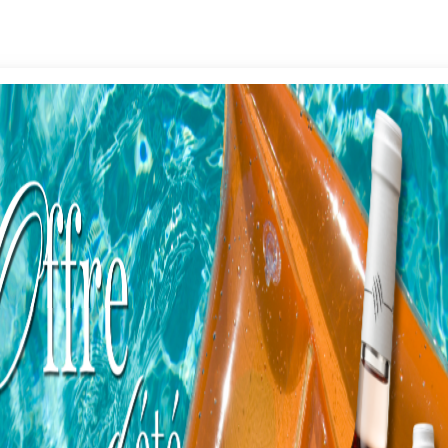
Terroir
u
Ce vin est issu d’un terroir exceptionnel, le
n
Frankstein, convoité dès le Moyen-Age. Les
s
pentes abruptes, exposées sud-est à 300 m
d’altitude, accueillent les rayons du soleil dès
les premières heures du jour. le sol est issu
d’une arène de granite à deux micas qui laisse
filtrer l’eau et retient bien la chaleur, pour
restituer à la vigne durant la nuit.
Pour ce Sylvaner, il y a une surmaturation du
raisin, et une concentration de la pourriture