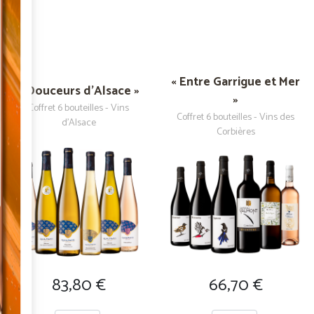
« Entre Garrigue et Mer
« Douceurs d'Alsace »
»
Coffret 6 bouteilles - Vins
Coffret 6 bouteilles - Vins des
d'Alsace
Corbières
83,80
€
66,70
€