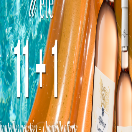
noble. A la récolte, fin novembre, les raisins
avaient un aspect confit.
Conservation
De 5 à 10 ans.