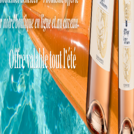
Vous aimerez aussi
Estornel
Pinot Gris
Carignan
Cuvée des Amoureux
2023
2023