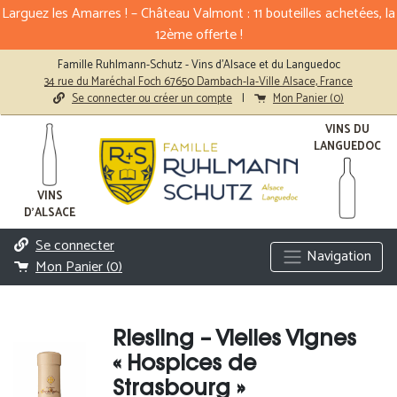
Larguez les Amarres ! – Château Valmont : 11 bouteilles achetées, la
12ème offerte !
Famille Ruhlmann-Schutz - Vins d'Alsace et du Languedoc
34 rue du Maréchal Foch 67650 Dambach-la-Ville Alsace, France
Se connecter ou créer un compte
|
Mon Panier (
0
)
VINS DU
LANGUEDOC
VINS
D'ALSACE
Se connecter
Navigation
Mon Panier (
0
)
Riesling – Vielles Vignes
« Hospices de
Strasbourg »