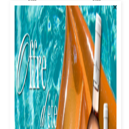
x
19,00
€
32,50
€