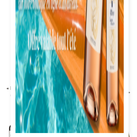
19,00
€
13,00
€
Ajouter au panier
Ajouter au panier
« Découverte de nos
« Indispensables BBQ »
Grands Crus d'Alsace »
Coffret 6 bouteilles - Alsace,
Coffret 6 bouteilles - Vins
Corbières
d'Alsace