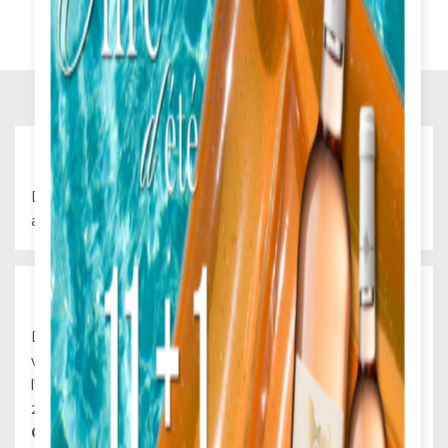
Vins de Terroirs
Des terroirs exceptionnels, reconnus de longue date,
apportant à ces vins puissance et finesse sans égale.
Symphonie des Cépages
Depuis plusieurs années, nous poursuivons notre transition
vers une agriculture durable et plus respectueuse de
l'environnement. C'est pourquoi, à compter de Novembre
2024,
les 7 vins de la gamme Symphonie des
Cépages sont certifiés Agriculture Biologique
FR-