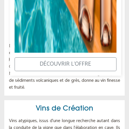
Dambach-la-Ville offre un terroir granitique exceptionnel
et un ensoleillement idéal, pour des vins racés et
harmonieux et reconnus pour leur divine minéralité : le
DÉCOUVRIR L'OFFRE
Grand Cru Frankstein. Au pied de l'Ungersberg, à
Nothalten, le terroir du Grand Cru Muenchberg, composé
de sédiments volcaniques et de grès, donne au vin finesse
et fruité.
Vins de Création
Vins atypiques, issus d'une longue recherche autant dans
la conduite de la vigne que dans l'élaboration en cave. Ils