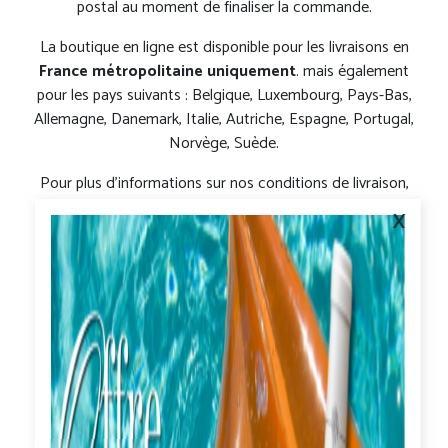
postal au moment de finaliser la commande.
La boutique en ligne est disponible pour les livraisons en
France métropolitaine uniquement
. mais également
pour les pays suivants : Belgique, Luxembourg, Pays-Bas,
Allemagne, Danemark, Italie, Autriche, Espagne, Portugal,
Norvège, Suède.
Pour plus d'informations sur nos conditions de livraison,
merci de consulter nos Conditions Générales de Vente.
x
Remise quantitative
5% à partir de 36 bouteilles,
7% à partir de 60 bouteilles,
10% à partir de 120 bouteilles,
15% à partir de 300 bouteilles.