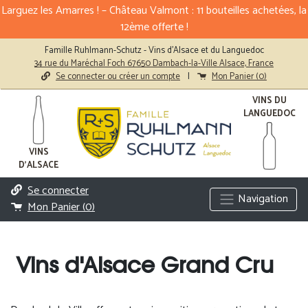
Larguez les Amarres ! – Château Valmont : 11 bouteilles achetées, la
12ème offerte !
Famille Ruhlmann-Schutz - Vins d'Alsace et du Languedoc
34 rue du Maréchal Foch 67650 Dambach-la-Ville Alsace, France
Se connecter ou créer un compte
|
Mon Panier (
0
)
VINS DU
LANGUEDOC
VINS
D'ALSACE
Se connecter
Navigation
Mon Panier (
0
)
Vins d'Alsace Grand Cru